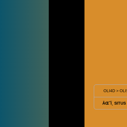
OLI4D > OL
ÂŒˆÏ¸ SITUS 