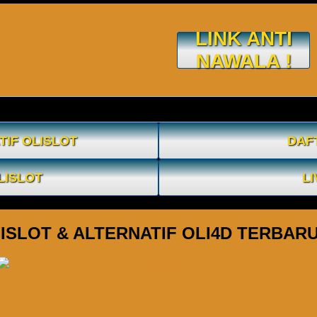
LINK ANTI
NAWALA !
TIF OLISLOT
DAF
LISLOT
L
ISLOT & ALTERNATIF OLI4D TERBARU